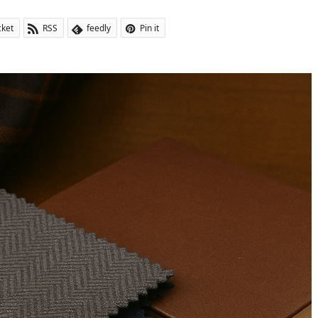
cket
RSS
feedly
Pin it