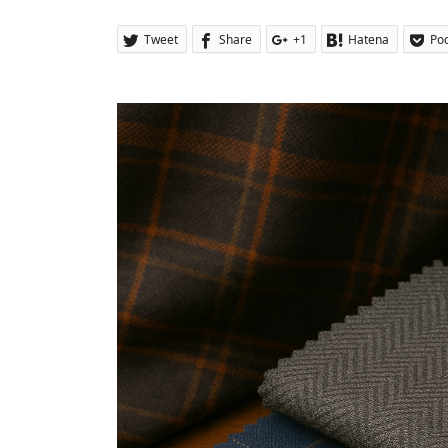
Tweet
Share
+1
Hatena
Po