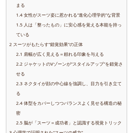
まる
1.4
女性がスーツ姿に惹かれる“進化心理学的”な背景
1.5
人は「整ったもの」に安心感を覚える本能を持っ
ている
2
スーツがもたらす“錯覚効果”の正体
2.1
肩幅が広く見える＝頼れる印象を与える
2.2
ジャケットのVゾーンが“スタイルアップ”を錯覚さ
せる
2.3
ネクタイが顔の中心線を強調し、目力を引き立て
る
2.4
体型をカバーしつつバランスよく見せる構造の秘
密
2.5
脳が「スーツ＝成功者」と認識する視覚トリック
3
心理学で証明された“スーツの威力”