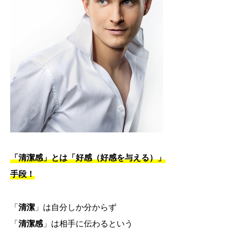
「清潔感」とは「好感（好感を与える）」
手段！
「
清潔
」は自分しか分からず
「
清潔感
」は相手に伝わるという