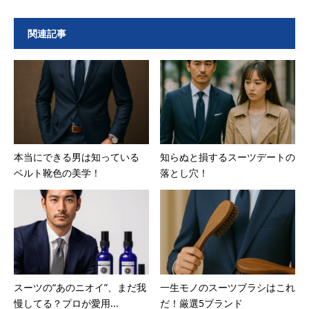
関連記事
本当にできる男は知っている
知らぬと損するスーツデートの
ベルト靴色の美学！
落とし穴！
スーツの“あのニオイ”、まだ我
一生モノのスーツブラシはこれ
慢してる？プロが愛用...
だ！厳選5ブランド