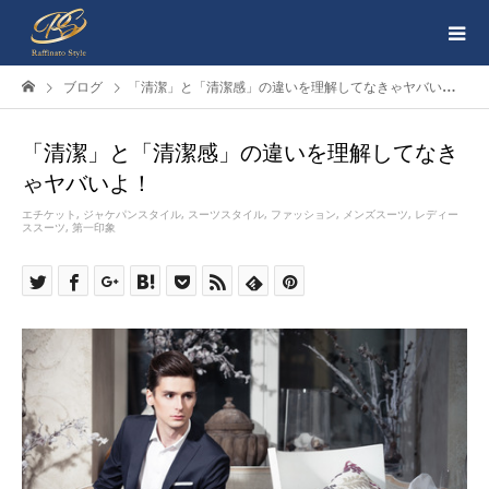
ブログ
「清潔」と「清潔感」の違いを理解してなきゃヤバいよ！
「清潔」と「清潔感」の違いを理解してなき
ゃヤバいよ！
エチケット
,
ジャケパンスタイル
,
スーツスタイル
,
ファッション
,
メンズスーツ
,
レディー
ススーツ
,
第一印象