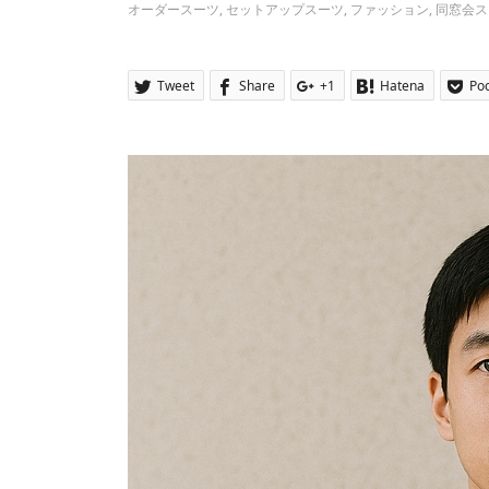
オーダースーツ
,
セットアップスーツ
,
ファッション
,
同窓会ス
Tweet
Share
+1
Hatena
Po