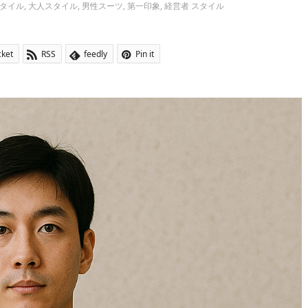
タイル
,
大人スタイル
,
男性スーツ
,
第一印象
,
経営者 スタイル
cket
RSS
feedly
Pin it