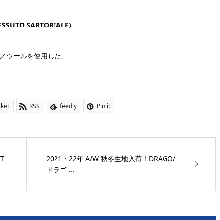
SUTO SARTORIALE)
なメリノウールを使用した、
cket
RSS
feedly
Pin it
T
2021・22年 A/W 秋冬生地入荷！DRAGO/
ドラゴ ...