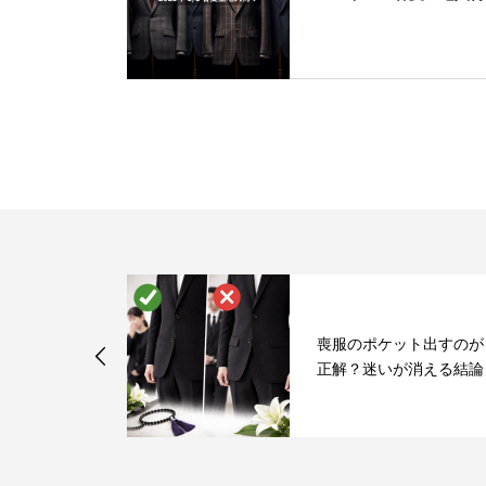
ン雑誌ではお
喪服のポケット出すのが
い5つの理由
正解？迷いが消える結論
...