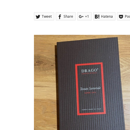
Tweet
Share
+1
Hatena
Po