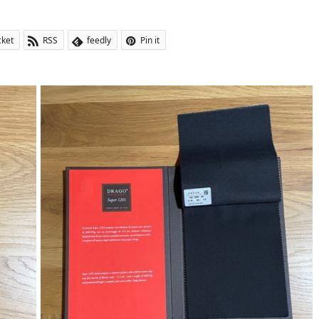
cket
RSS
feedly
Pin it