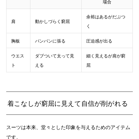
場合
余裕はあるがだぶつ
肩
動かしづらく窮屈
く
胸板
パンパンに張る
圧迫感が出る
ウエス
ダブついて太って見
細く見えるが肩が窮
ト
える
屈
着こなしが窮屈に見えて自信が削がれる
スーツは本来、堂々とした印象を与えるためのアイテム
です。