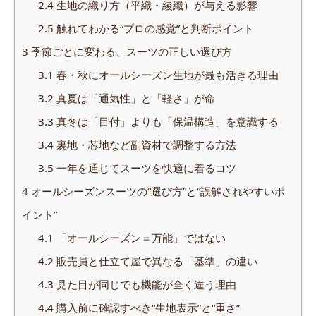
2.4
生地の織り方（平織・綾織）が与える影響
2.5
触れてわかる“プロの感覚”と判断ポイント
3
季節ごとに変わる、スーツの正しい選び方
3.1
春・秋にオールシーズン生地が最も活きる理由
3.2
真夏は「通気性」と「軽さ」が命
3.3
真冬は「目付」よりも「保温構造」を意識する
3.4
裏地・芯地など副資材で調整する方法
3.5
一年を通じてスーツを快適に着るコツ
4
オールシーズンスーツの“選び方”と“誤解されやすいポ
イント”
4.1
「オールシーズン＝万能」ではない
4.2
販売員と仕立て屋で異なる「基準」の違い
4.3
見た目が同じでも機能が全く違う理由
4.4
購入前に確認すべき“生地表示”と“重さ”