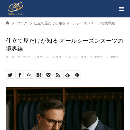
ブログ
仕立て屋だけが知る オールシーズンスーツの境界線
仕立て屋だけが知る オールシーズンスーツの
境界線
オーダースーツ
,
スーツスタイル
,
メンズスーツ
,
レディーススーツ
,
女性スーツ
,
男性スー
ツ