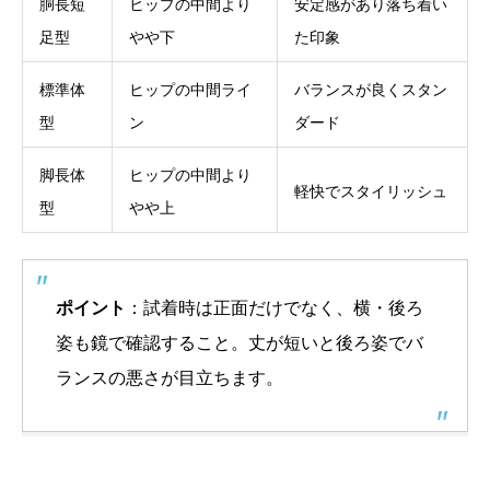
胴長短
ヒップの中間より
安定感があり落ち着い
足型
やや下
た印象
標準体
ヒップの中間ライ
バランスが良くスタン
型
ン
ダード
脚長体
ヒップの中間より
軽快でスタイリッシュ
型
やや上
ポイント
：試着時は正面だけでなく、横・後ろ
姿も鏡で確認すること。丈が短いと後ろ姿でバ
ランスの悪さが目立ちます。