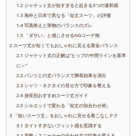
1.2
ジャケット丈が短すぎると起きる3つの違和感
1.3
海外と日本で異なる「短丈スーツ」の評価
1.4
写真映えと実物のバランスのズレ
1.5
「ダサい」と感じさせるNGコーデ例
2
スーツ丈が短くてもおしゃれに見える黄金バランス
2.1
ジャケット丈の正解は“ヒップの中間ラインを基準
に～”
2.2
パンツとの丈バランスで脚長効果を演出
2.3
シャツ・ネクタイの見せ方で印象を整える
2.4
身長別おすすめスーツ丈ガイド
2.5
シルエットで変わる「短丈の似合わせ術」
3
「短いスーツ丈」をおしゃれに見せる着こなしテク
3.1
タイトすぎないフィット感を意識する
3.2
革靴・スニーカーの合わせ方で印象を変える