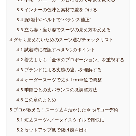
3.3
インナーの色味と素材で差をつける
3.4
腕時計やベルトで“バランス補正”
3.5
立ち姿・座り姿でスーツの見え方を変える
4
ダサく見えないためのスーツ選びチェックリスト
4.1
試着時に確認すべき3つのポイント
4.2
着丈よりも「全体のプロポーション」を重視する
4.3
ブランドによる丈感の違いを理解する
4.4
オーダースーツで丈を1cm単位で調整
4.5
季節ごとの丈バランスの微調整方法
4.6
この章のまとめ
5
プロが教える！スーツ丈を活かした今っぽコーデ術
5.1
短丈スーツ×ノータイスタイルで軽快に
5.2
セットアップ風で抜け感を出す