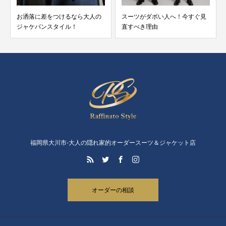
けるなら大人の
スーツがダボい人へ！今すぐ見
夏でもウール素材の
イル！
直すべき理由
着れるんですか？
福岡県大川市-大人の隠れ家的オーダースーツ＆ジャケット店
オーダーの相談