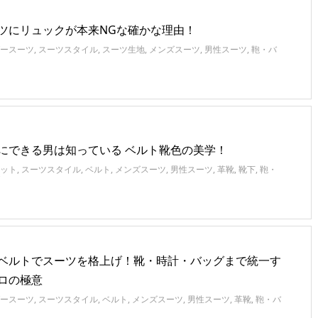
ツにリュックが本来NGな確かな理由！
ースーツ
,
スーツスタイル
,
スーツ生地
,
メンズスーツ
,
男性スーツ
,
鞄・バ
にできる男は知っている ベルト靴色の美学！
ット
,
スーツスタイル
,
ベルト
,
メンズスーツ
,
男性スーツ
,
革靴
,
靴下
,
鞄・
ベルトでスーツを格上げ！靴・時計・バッグまで統一す
ロの極意
ースーツ
,
スーツスタイル
,
ベルト
,
メンズスーツ
,
男性スーツ
,
革靴
,
鞄・バ