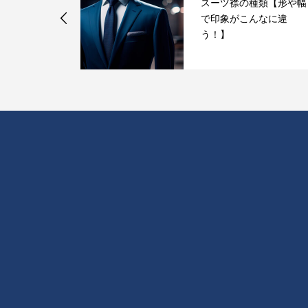
スーツ襟の種類【形や幅
損するネクタ
で印象がこんなに違
意
う！】